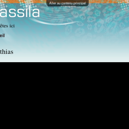
Aller au contenu principal
English
Français
êtes ici
il
thias